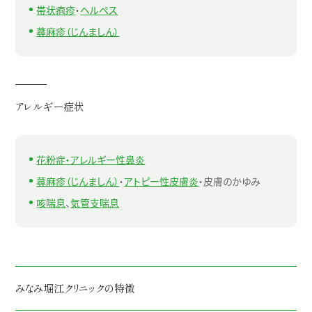
帯状疱疹
・
ヘルペス
蕁麻疹（じんましん）
アレルギー症状
花粉症・アレルギー性鼻炎
蕁麻疹（じんましん）
・
アトピー性皮膚炎
・皮膚のかゆみ
咳喘息
、
気管支喘息
みなみ堀江クリニックの特徴