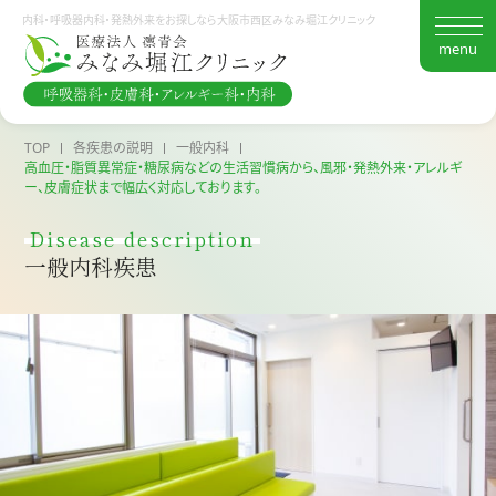
内科・呼吸器内科・発熱外来をお探しなら大阪市西区みなみ堀江クリニック
toggl
navig
TOP
各疾患の説明
一般内科
高血圧・脂質異常症・糖尿病などの生活習慣病から、風邪・発熱外来・アレルギ
TOP
ー、皮膚症状まで幅広く対応しております。
Disease description
クリニック紹介
一般内科疾患
診療案内
各疾患の説明
診療時間・アクセス