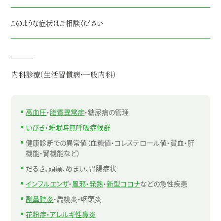
このような症状はご相談ください
内科診療（生活習慣病・一般内科）
高血圧
・
脂質異常症
・糖尿病の管理
いびき・睡眠時無呼吸症候群
健康診断での異常値（血糖値・コレステロール値・貧血・肝
機能・腎機能など）
だるさ、頭痛、めまい、胃腸症状
インフルエンザ
・
風邪・発熱
・
新型コロナ
などの急性疾患
副鼻腔炎
・扁桃炎・咽頭炎
花粉症・アレルギ性鼻炎