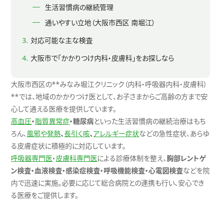
生活習慣病の継続管理
通いやすい立地（大阪市西区 南堀江）
対応可能な主な検査
大阪市で「かかりつけ内科・皮膚科」をお探しなら
大阪市西区の
**
みなみ堀江クリニック（内科・呼吸器内科・皮膚科）
**
では、地域のかかりつけ医として、お子さまからご高齢の方まで安
心して通える医療を提供しています。
高血圧
・
脂質異常症
・糖尿病
といった生活習慣病の継続治療はもち
ろん、
風邪や発熱
、
長引く咳
、
アレルギー症状
などの急性症状、あらゆ
る皮膚症状に積極的に対応しています。
呼吸器専門医
・
皮膚科専門医
による診療体制を整え、
胸部レントゲ
ン検査・血液検査・感染症検査・呼吸機能検査・心電図検査
などを院
内で迅速に実施。必要に応じて総合病院との連携も行い、安心でき
る医療をご提供します。