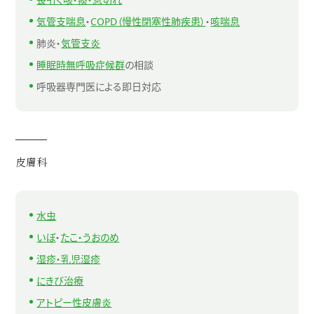
気管支喘息
・
COPD
（慢性閉塞性肺疾患）
・
咳喘息
肺炎・
気管支炎
睡眠時無呼吸症候群
の相談
呼吸器専門医による即日対応
皮膚科
水虫
いぼ
・
たこ・うおのめ
湿疹・乳児湿疹
にきび治療
アトピー性皮膚炎